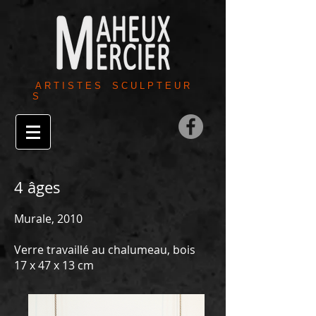
A R T I S T E S S C U L P T E U R
S
4 âges
Murale, 2010
Verre travaillé au chalumeau, bois
17 x 47 x 13 cm