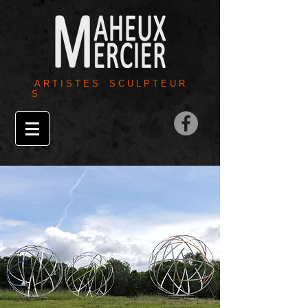
A R T I S T E S S C U L P T E U R
S