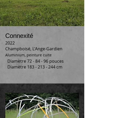
Connexité
2022
Champboisé, L'Ange-Gardien
Aluminium, peinture cuite
Diamètre 72 - 84 - 96 pouces
Diamètre
183 - 213 - 244
cm