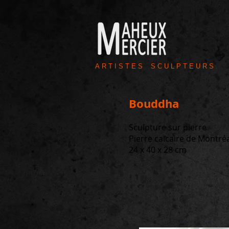
A R T I S T E S S C U L P T E U R S
Bouddha
Sculpture sur pierre
Pierre calcaire de Montré
24 x 40 x 28 cm