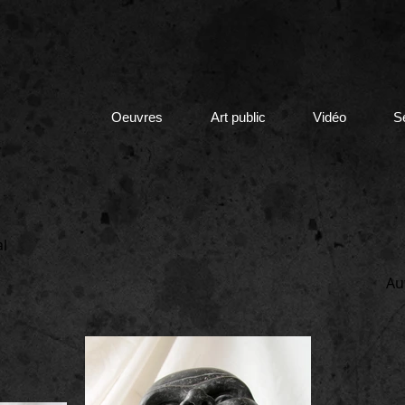
Oeuvres
Art public
Vidéo
S
al
Au