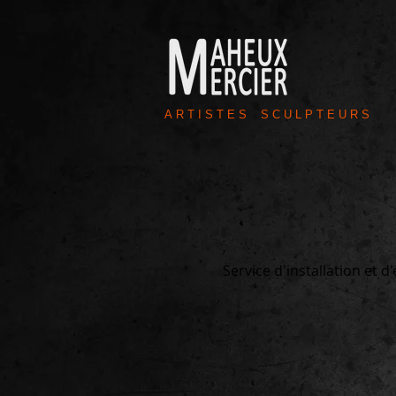
A R T I S T E S S C U L P T E U R S
Service d'installation et 