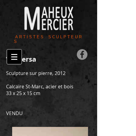
A R T I S T E S S C U L P T E U R
S
Vis-versa
Sculpture sur pierre, 2012
Calcaire St-Marc, acier et bois
33 x 25 x 15 cm
VENDU