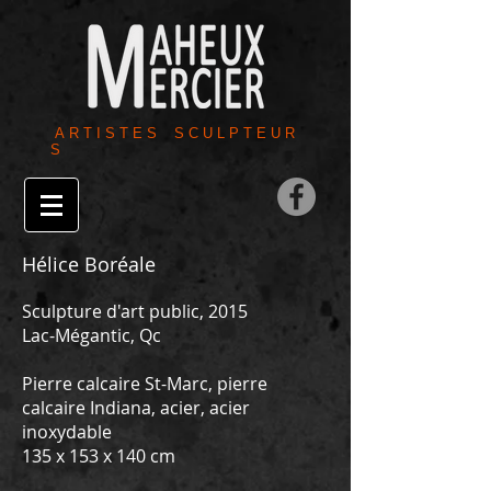
A R T I S T E S S C U L P T E U R
S
Hélice Boréale
Sculpture d'art public, 2015
Lac-Mégantic, Qc
Pierre calcaire St-Marc, pierre
calcaire Indiana, acier, acier
inoxydable
135 x 153 x 140 cm