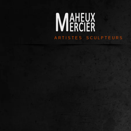
A R T I S T E S S C U L P T E U R S