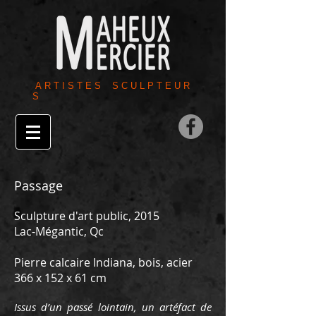
A R T I S T E S S C U L P T E U R
S
Passage
Sculpture d'art public, 2015
Lac-Mégantic, Qc
Pierre calcaire Indiana, bois, acier
366 x 152 x 61 cm
Issus d’un passé lointain, un artéfact de